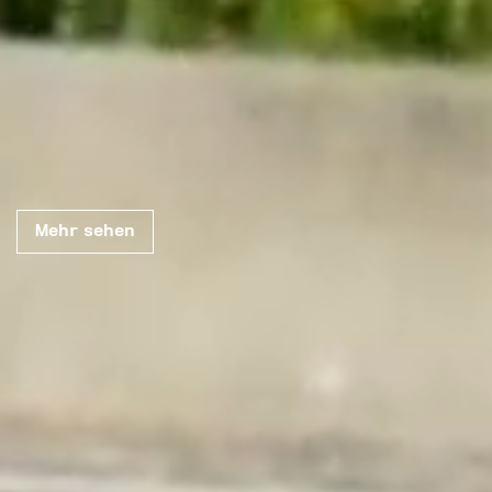
New Forge
Every landscape
Mehr sehen