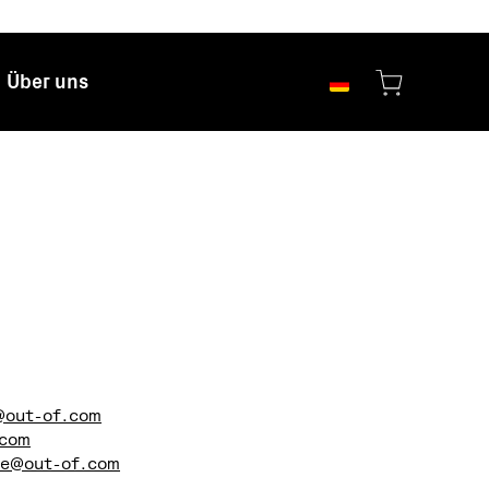
Über uns
@out-of.com
.com
ne@out-of.com