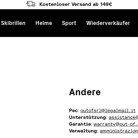
Kostenloser Versand ab 149€
Skibrillen
Helme
Sport
Wiederverkäufer
tnavigation
Andere
Pec
:
outofsrl@legalmail.it
Unterstützung
:
assistance
Garantie
:
warranty@out-of
Verwaltung
:
amministrazio