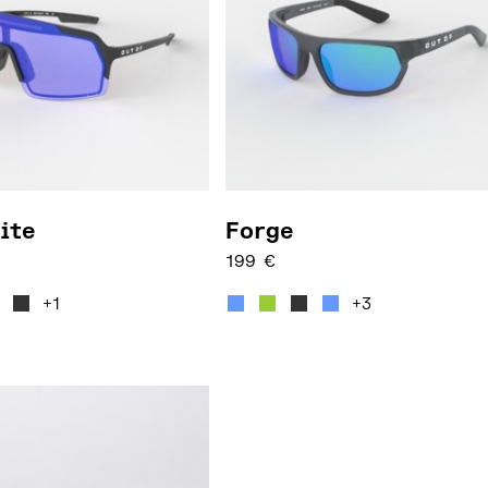
ite
Forge
199
€
auf. Die Optionen können auf der Produktseite gewä
rodukt weist mehrere Varianten auf. Die Optionen k
Dieses Produkt weist mehre
+1
+3