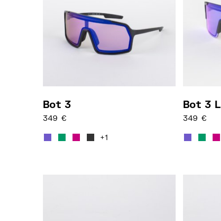
Bot 3
Bot 3 L
349
€
349
€
Dieses Produkt weist mehrere Varianten 
Dieses P
+1