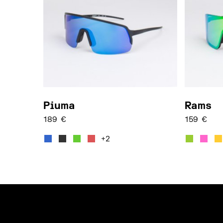
Piuma
Rams
189
€
159
€
Dieses Produkt weist mehrere Varianten 
Dieses P
+2