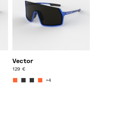
Vector
129
€
hlt werden
önnen auf der Produktseite gewählt werden
re Varianten auf. Die Optionen können auf der Prod
Dieses Produkt weist mehrere Varianten auf. 
+4