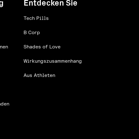
g
Entdecken Sie
Tech Pills
B Corp
nen
Shades of Love
Wirkungszusammenhang
Aus Athleten
nden