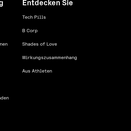
g
Entdecken Sie
Tech Pills
B Corp
nen
Shades of Love
Wirkungszusammenhang
Aus Athleten
nden