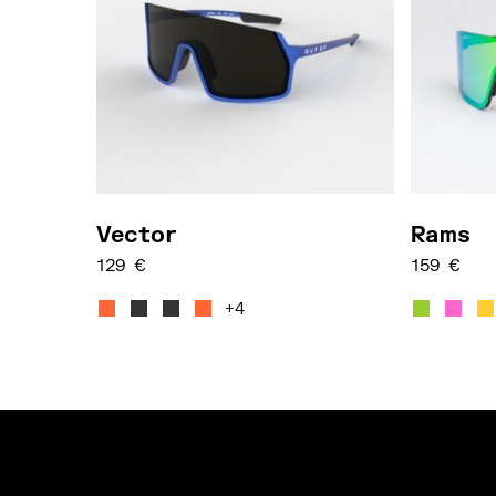
Vector
Rams
129
€
159
€
Dieses Produkt weist mehrere Varianten 
Dieses P
+4