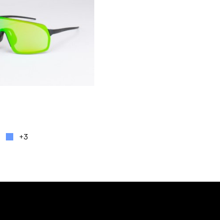
auf. Die Optionen können auf der Produktseite gewä
rodukt weist mehrere Varianten auf. Die Optionen k
+3