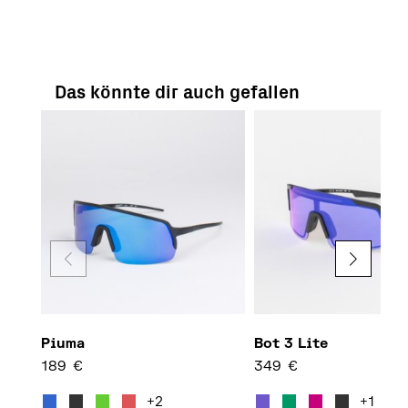
Das könnte dir auch gefallen
Piuma
Bot 3 Lite
189
€
349
€
Dieses Produkt weist mehrere 
Diese
+2
+1