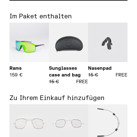
Im Paket enthalten
Rams
Sunglasses
Nasenpad
159
€
case and bag
15
€
FREE
15
€
FREE
Zu Ihrem Einkauf hinzufügen