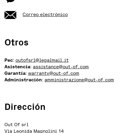
Correo electrónico
Otros
Pec
:
outofsrl@legalmail.it
Asistencia
:
assistance@out-of.com
Garantía
:
warranty@out-of.com
Administración
:
amministrazione@out-of.com
Dirección
Out Of srl
Via Leonida Magnolini 14