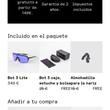
gratuito a
Garantía de 2
Impuestos
partir de
años.
incluidos
149€.
Incluido en el paquete
Bot 3 Lite
Bot 3 caja,
Almohadilla
349
€
estuche y bolsa
para la nariz
25
€
FREE
15
€
FREE
Añadir a tu compra