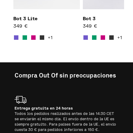
Bot 3 Lite
Bot 3
349
€
349
€
Este producto tiene múltiples
Este 
+1
+1
Compra Out Of sin preocupaciones
Entrega gratuita en 24 horas
Todos los pedidos realizados antes de las 14:30 CET
se enviarán el mismo día. El envío dentro de la UE es
siempre gratuito. Para países fuera de la UE, el envío
cuesta 30 € para pedidos inferiores a 150 €.