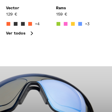
Vector
Rams
129
€
159
€
Este producto tiene múltiples variantes. Las opcion
Este producto tiene múltipl
+4
+3
Ver todos