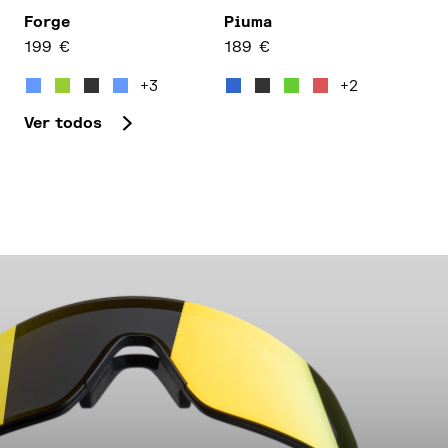
Forge
Piuma
199
€
189
€
Este producto tiene múltiples variantes. Las opcion
Este producto tiene múltipl
+3
+2
Ver todos