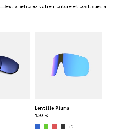
illes, améliorez votre monture et continuez à
Lentille Piuma
130
€
usieurs variations. Les options peuvent être choisies s
Ce produit a plusieurs variations. Les o
+2