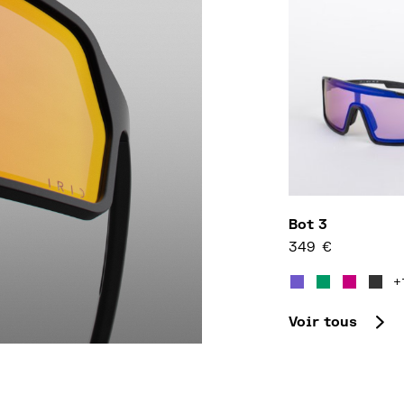
Bot 3
349
€
Ce produit a pl
+
Voir tous