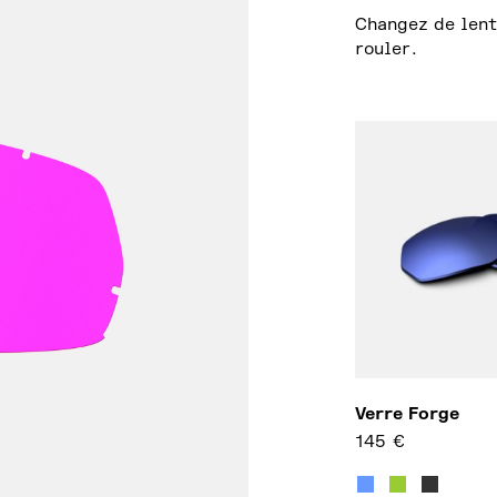
Changez de lent
rouler.
Verre Forge
145
€
Ce produit a pl