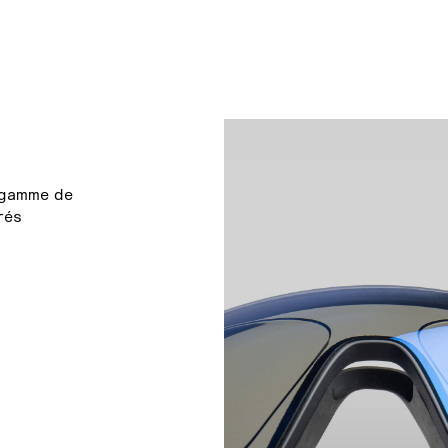
 gamme de
rés