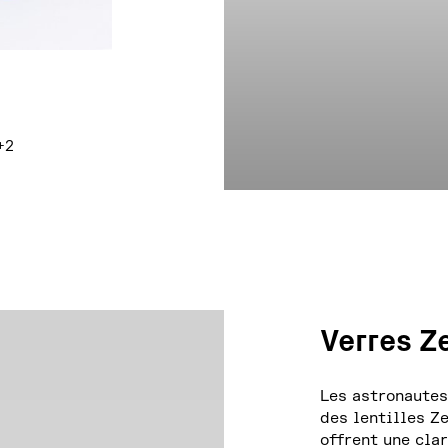
s peuvent être choisies sur la page du produit
lusieurs variations. Les options peuvent être choisies 
+2
Verres Z
Les astronautes
des lentilles Z
offrent une cla