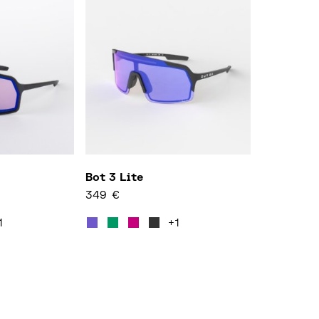
Bot 3 Lite
349
€
usieurs variations. Les options peuvent être choisies s
Ce produit a plusieurs variations. Les o
1
+1