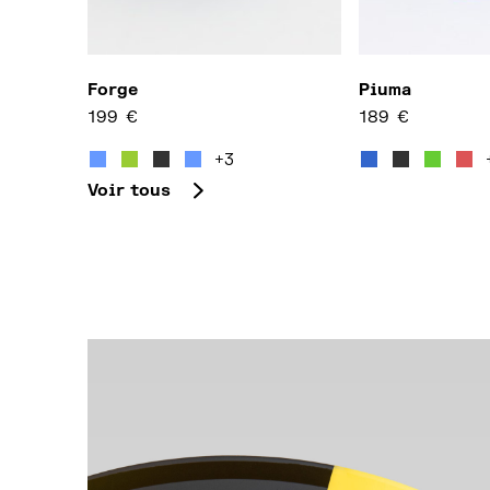
Forge
Piuma
199
€
189
€
Ce produit a plusieurs variations. Les option
Ce produit a p
+3
Voir tous