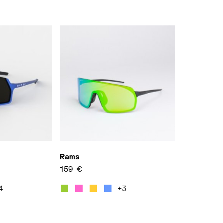
Rams
159
€
usieurs variations. Les options peuvent être choisies s
Ce produit a plusieurs variations. Les o
4
+3