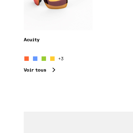
Acuity
Ce produit a plusieurs variations. Les option
+3
Voir tous