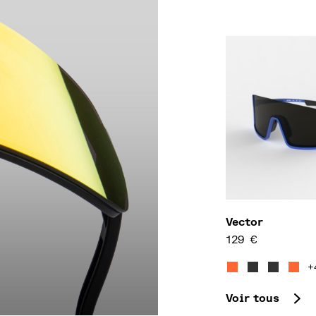
Vector
129
€
Ce produit a pl
+
Voir tous