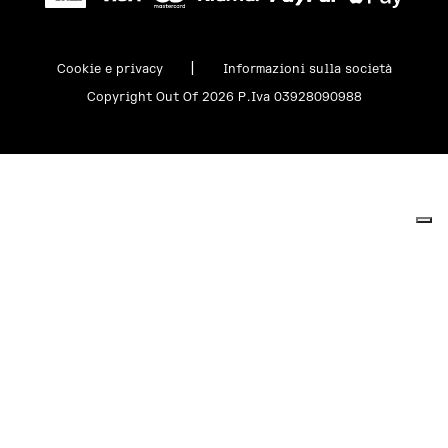
|
Cookie e privacy
Informazioni sulla società
Copyright Out Of 2026 P.Iva 03928090988
Le tue preferenze relative alla privacy
Informativa sulla raccolta