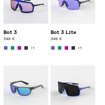
Bot 3
Bot 3 Lite
349
€
349
€
Questo prodotto ha più varianti. Le opzioni posso
Questo prodotto ha più var
+1
+1