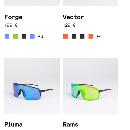
Forge
Vector
199
€
129
€
Questo prodotto ha più varianti. Le opzioni posso
Questo prodotto ha più var
+3
+4
Piuma
Rams