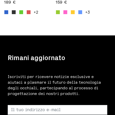
189
€
159
€
Questo prodotto ha più varianti. Le opzioni posso
Questo prodotto ha più var
+2
+3
Rimani aggiornato
Iscriviti per ricevere notizie esclusive e
aiutaci a plasmare il futuro della tecnologia
degli occhiali, partecipando al processo di
progettazione dei nostri prodotti.