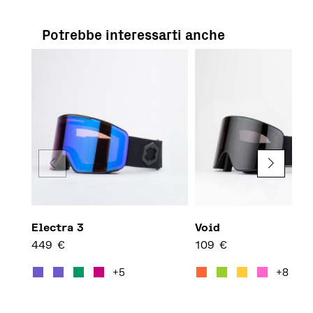
Potrebbe interessarti anche
Electra 3
Void
449
€
109
€
Questo prodotto ha più varian
Quest
+5
+8