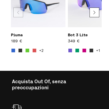
Piuma
Bot 3 Lite
189
€
349
€
Questo prodotto ha più varian
Quest
+2
+1
Acquista Out Of, senza
preoccupazioni