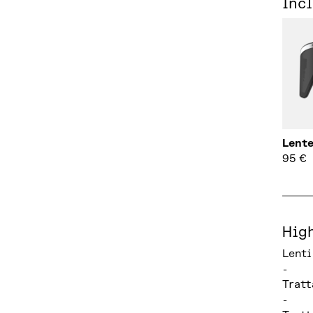
Inc
Lente
95
€
Hig
Lenti
-
Tratt
-