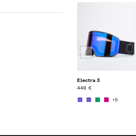
Electra 3
449
€
Questo p
+5