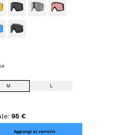
ia
M
L
ale:
95
€
Aggiungi al carrello