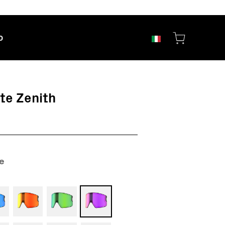
o
te Zenith
e