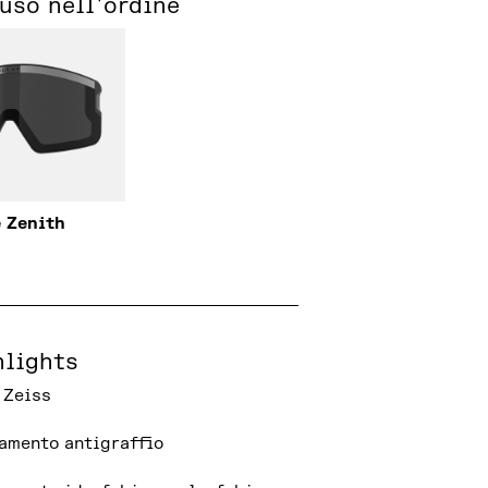
luso nell'ordine
 Zenith
hlights
 Zeiss
amento antigraffio