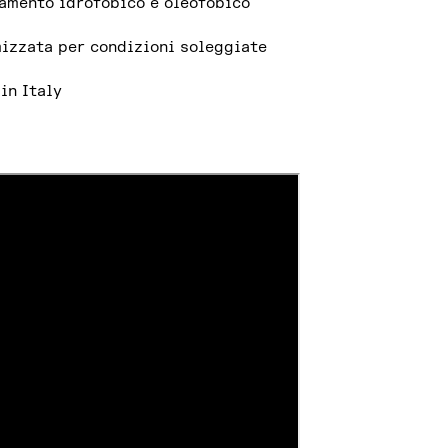
amento idrofobico e oleofobico
izzata per condizioni soleggiate
in Italy