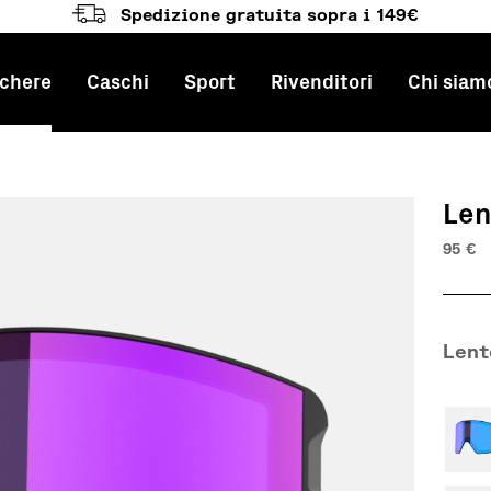
Spedizione gratuita sopra i 149€
chere
Caschi
Sport
Rivenditori
Chi siam
e principale
Len
95
€
Lent