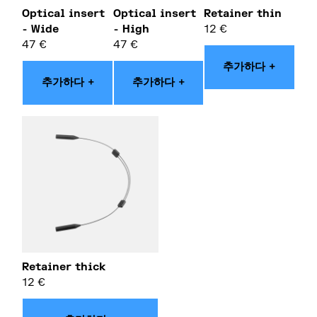
Optical insert
Optical insert
Retainer thin
- Wide
- High
12
€
47
€
47
€
추가하다 +
추가하다 +
추가하다 +
Retainer thick
12
€