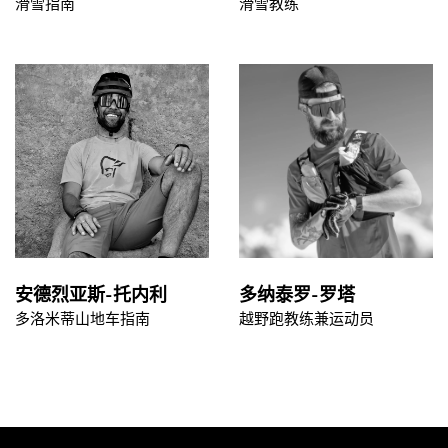
滑雪指南
滑雪教练
安德烈亚斯-托内利
多纳泰罗-罗塔
多洛米蒂山地车指南
越野跑教练兼运动员