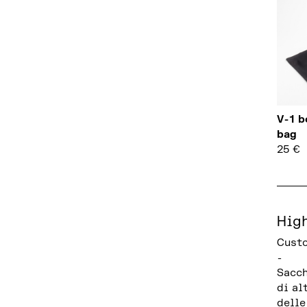
V-1 b
bag
25
€
Hig
Custo
-
Sacch
di al
delle