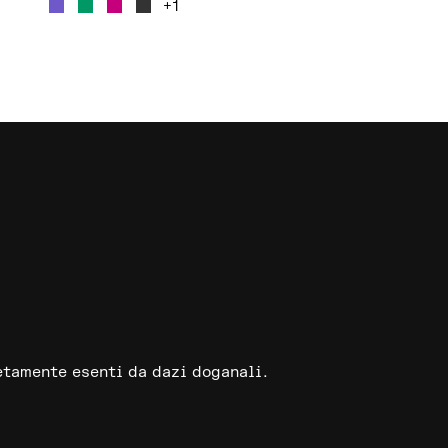
+1
+1
etamente esenti da dazi doganali.