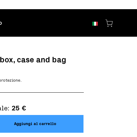
o
 box, case and bag
 protezione.
ale:
25
€
Aggiungi al carrello