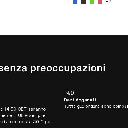
+2
 senza preoccupazioni
Dazi doganali
Tutti gli ordini sono compl
le 14:30 CET saranno
one nell'UE è sempre
edizione costa 30 € per