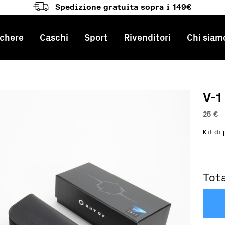
Spedizione gratuita sopra i 149€
chere
Caschi
Sport
Rivenditori
Chi siam
e principale
V-1
25
€
Kit di
Tot