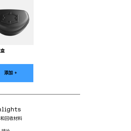
镜盒
添加 +
hlights
基和回收材料