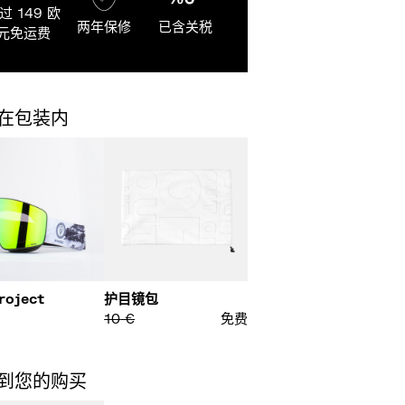
过 149 欧
两年保修
已含关税
元免运费
在包装内
roject
护目镜包
€
10
€
免费
到您的购买