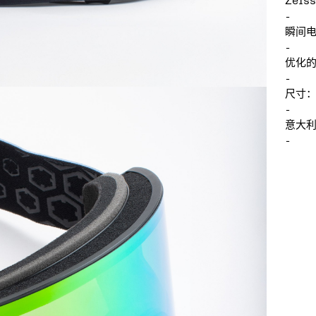
Zeis
-
瞬间
-
优化的
-
尺寸
-
意大
-