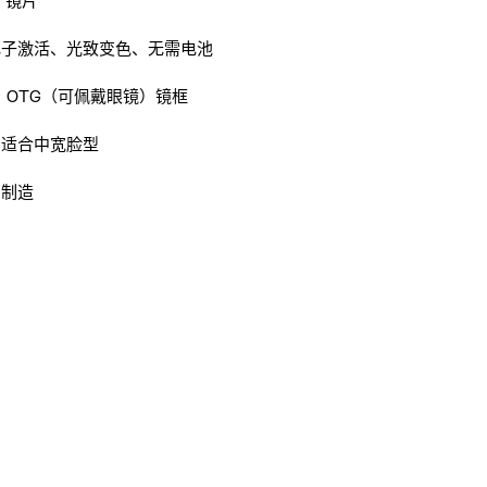
s 镜片
电子激活、光致变色、无需电池
 OTG（可佩戴眼镜）镜框
：适合中宽脸型
利制造