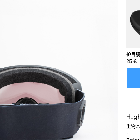
护目
25
€
Hig
生物
-