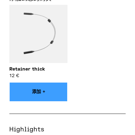
Retainer thick
12
€
添加 +
Highlights