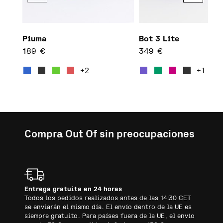
Piuma
Bot 3 Lite
189
€
349
€
Este producto tiene múltiples
Este 
+2
+1
Compra Out Of sin preocupaciones
Entrega gratuita en 24 horas
Todos los pedidos realizados antes de las 14:30 CET
se enviarán el mismo día. El envío dentro de la UE es
siempre gratuito. Para países fuera de la UE, el envío