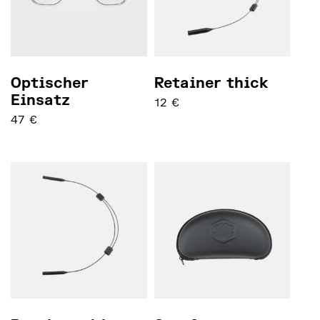
Optischer
Retainer thick
Einsatz
12
€
47
€
Dieses Produkt weist mehrere Varianten auf. Die