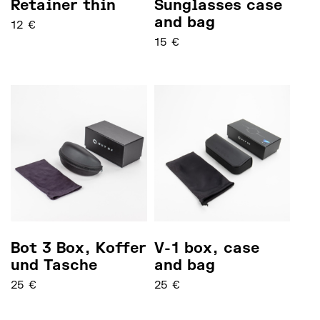
Retainer thin
Sunglasses case
and bag
12
€
15
€
Bot 3 Box, Koffer
V-1 box, case
und Tasche
and bag
25
€
25
€