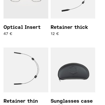
Optical Insert
Retainer thick
47
€
12
€
Ce produit a plusieurs variations. Les options pe
Retainer thin
Sunglasses case