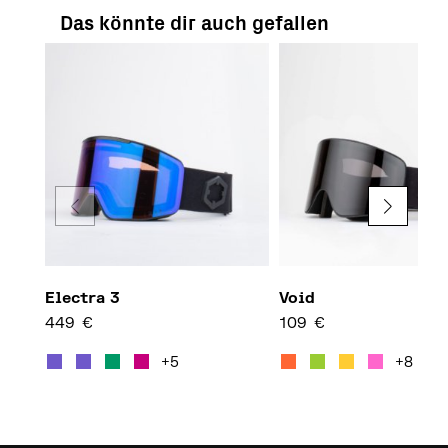
Das könnte dir auch gefallen
Electra 3
Void
449
€
109
€
Dieses Produkt weist mehrere 
Diese
+5
+8