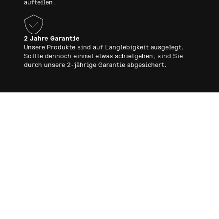
aufteilen.
2 Jahre Garantie
Unsere Produkte sind auf Langlebigkeit ausgelegt.
Sollte dennoch einmal etwas schiefgehen, sind Sie
durch unsere 2-jährige Garantie abgesichert.