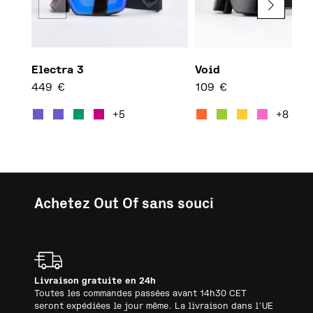
Electra 3
Void
449
€
109
€
Ce produit a plusieurs variati
Ce pro
+5
+8
Achetez Out Of sans souci
Livraison gratuite en 24h
Toutes les commandes passées avant 14h30 CET
seront expédiées le jour même. La livraison dans l'UE