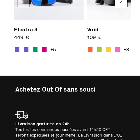
Electra 3
Void
449
€
109
€
Ce produit a plusieurs variati
Ce pro
+5
+8
Achetez Out Of sans souci
Livraison gratuite en 24h
Toutes les commandes passées avant 14h30 CET
seront expédiées le jour même. La livraison dans l'UE