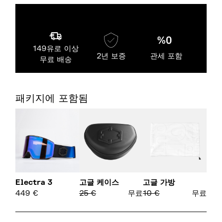
149유로 이상
2년 보증
관세 포함
무료 배송
패키지에 포함됨
Electra 3
고글 케이스
고글 가방
449
€
25
€
무료
10
€
무료