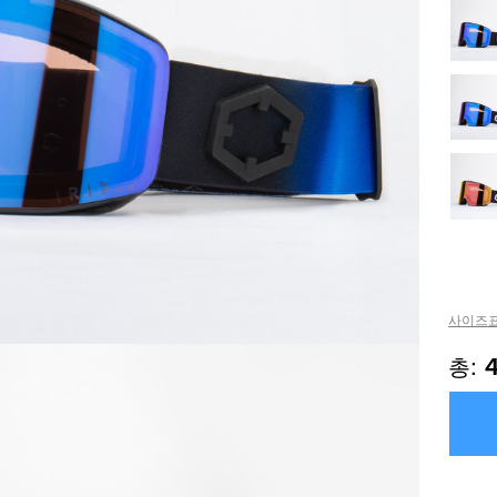
사이즈표
총: