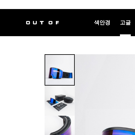
색안경
고글
메인 내비