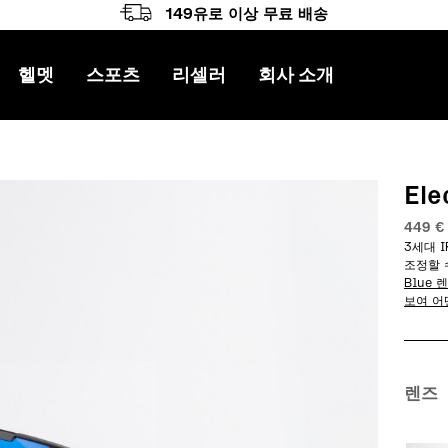
149유로 이상 무료 배송
헬멧
스포츠
리셀러
회사 소개
게이션
Ele
449
€
3세대 I
조정할 
Blue
보여 어
렌즈