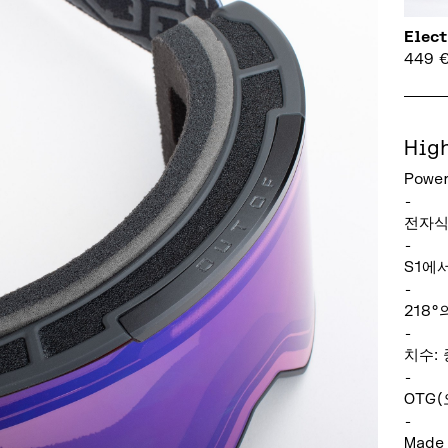
Elect
449
Hig
Power
-
전자식
-
S1에서
-
218
-
치수:
-
OTG
-
Made 