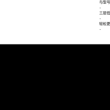
与型号
-
三层
-
轻松
-