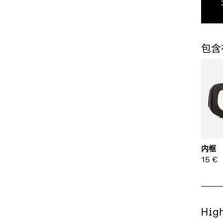
包含
内框
15
€
Hig