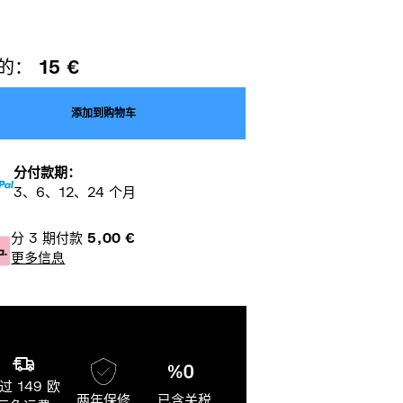
的：
15
€
添加到购物车
分付款期：
3、6、12、24 个月
分 3 期付款
5,00
€
更多信息
过 149 欧
两年保修
已含关税