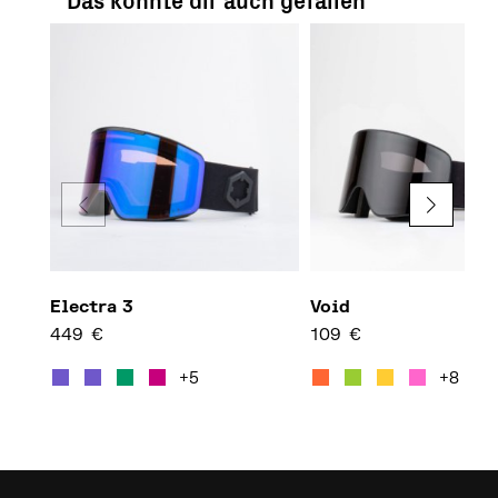
Das könnte dir auch gefallen
Electra 3
Void
449
€
109
€
Dieses Produkt weist mehrere 
Diese
+5
+8