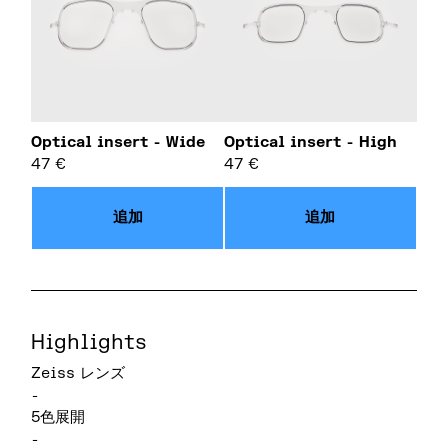
Optical insert - Wide
Optical insert - High
47
€
47
€
追加
追加
Highlights
Zeiss レンズ
-
5色展開
-