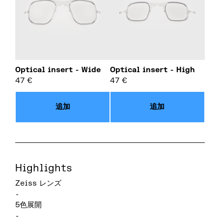
Optical insert - Wide
Optical insert - High
47
€
47
€
追加
追加
Highlights
Zeiss レンズ
-
5色展開
-