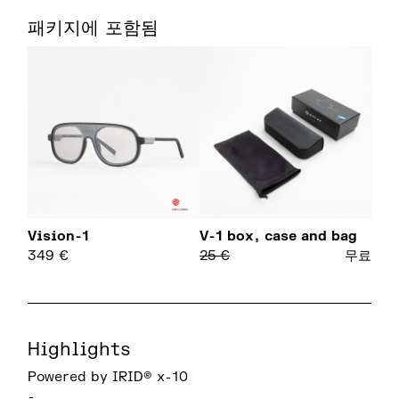
패키지에 포함됨
Vision-1
V-1 box, case and bag
349
€
25
€
무료
Highlights
Powered by IRID® x-10
-