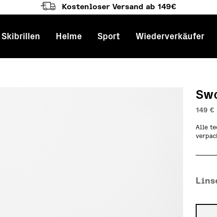
Kostenloser Versand ab 149€
Skibrillen
Helme
Sport
Wiederverkäufer
ation
Swo
149
€
Alle t
verpac
Lins