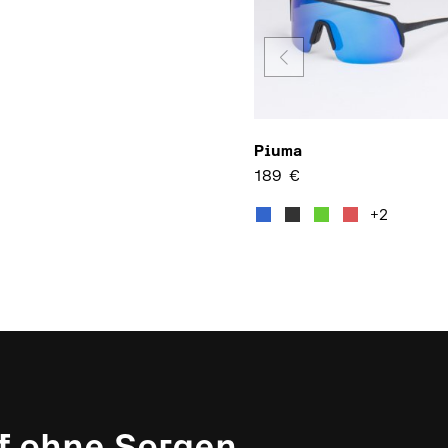
Piuma
189
€
Dieses P
+2
f ohne Sorgen.