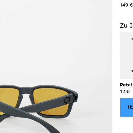
149
Zu 
Retai
12
€
Hi