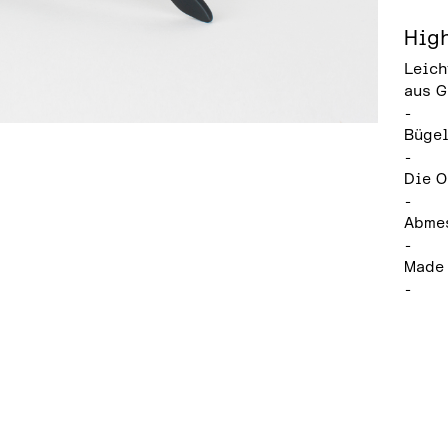
Hig
Leich
aus G
-
Bügel
-
Die O
-
Abmes
-
Made 
-