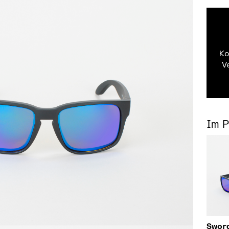
Ko
V
Im 
Sword