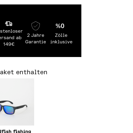
stenloser
2 Jahre
Zölle
ersand ab
Garantie
inklusive
149€
Paket enthalten
fish fishing