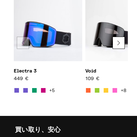
Electra 3
Void
449
€
109
€
この商品には複数のバリエーション
この商
+5
+8
買い取り、安心