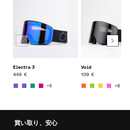
Electra 3
Void
449
€
109
€
この商品には複数のバリエーション
この商
+5
+8
買い取り、安心