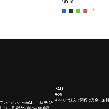
189
€
この商品
+2
免税
すべての注文で関税は完全に無
注文いただいた商品は、当日中に発
料です。EU域外の国への配送料