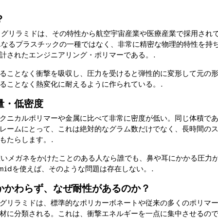
？
あるグリラミドは、その特性から航空宇宙産業や医療産業で採用され
は単なるプラスチックの一種ではなく、非常に精密な物理的特性を持
計されたエンジニアリング・ポリマーである。.
ることなく衝撃を吸収し、圧力を受けると弾性的に変形して元の
ることなく熱変化に耐えるように作られている。.
量・低密度
クニカルポリマーや金属に比べて非常に密度が低い。同じ体積で
レームにとって、これは絶対的なグラム数だけでなく、長時間の
もたらします。.
重いメガネをかけたことのある人なら誰でも、鼻や耳にかかる圧力
amidを使えば、そのような問題は存在しない。.
かかわらず、なぜ耐性があるのか？
グリラミドは、標準的なポリカーボネートや従来の多くのポリマ
材に分類される。これは、衝撃エネルギーを一点に集中させるの