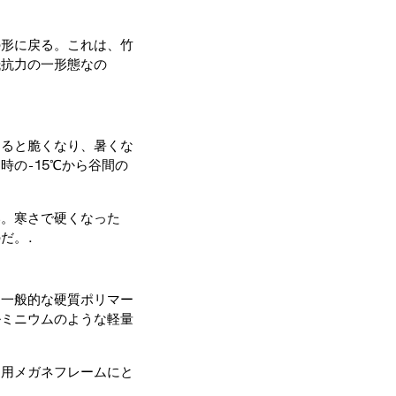
の形に戻る。これは、竹
抵抗力の一形態なの
なると脆くなり、暑くな
の-15℃から谷間の
い。寒さで硬くなった
だ。.
。一般的な硬質ポリマー
ルミニウムのような軽量
ツ用メガネフレームにと