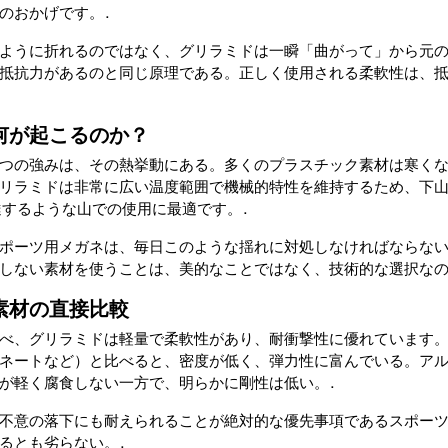
のおかげです。.
ように折れるのではなく、グリラミドは一瞬「曲がって」から元
抵抗力があるのと同じ原理である。正しく使用される柔軟性は、
何が起こるのか？
つの強みは、その熱挙動にある。多くのプラスチック素材は寒く
リラミドは非常に広い温度範囲で機械的特性を維持するため、下山時
達するような山での使用に最適です。.
ポーツ用メガネは、毎日このような揺れに対処しなければならな
しない素材を使うことは、美的なことではなく、技術的な選択なの
素材の直接比較
べ、グリラミドは軽量で柔軟性があり、耐衝撃性に優れています
ネートなど）と比べると、密度が低く、弾力性に富んでいる。ア
が軽く腐食しない一方で、明らかに剛性は低い。.
不意の落下にも耐えられることが絶対的な優先事項であるスポー
るとも劣らない。.