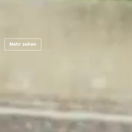
New Forge
Every landscape
Mehr sehen